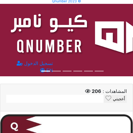
Qnumber 2023 ©
تسجيل الدخول
EN
المشاهدات :
206
أعجبني