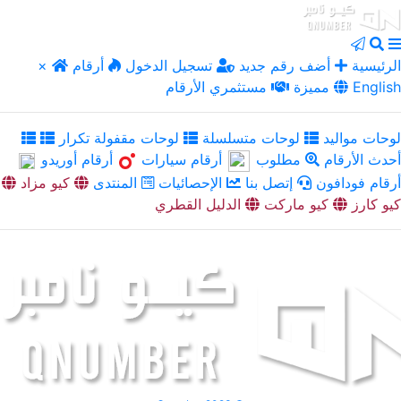
الرئيسية
أضف رقم جديد
تسجيل الدخول
أرقام
×
English
مميزة
مستثمري الأرقام
لوحات مواليد
لوحات متسلسلة
لوحات مقفولة تكرار
أحدث الأرقام
مطلوب
أرقام سيارات
أرقام أوريدو
أرقام فودافون
إتصل بنا
الإحصائيات
المنتدى
كيو مزاد
كيو كارز
كيو ماركت
الدليل القطري