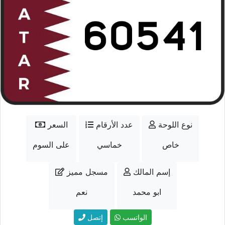
نوع اللوحة
عدد الأرقام
السعر
خاص
خماسي
على السوم
إسم المالك
مسجل مميز
ابو محمد
نعم
الواتسب
إتصل