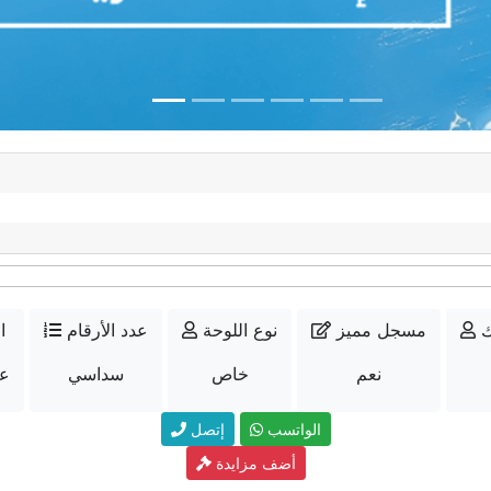
ك
مسجل مميز
نوع اللوحة
عدد الأرقام
ا
نعم
خاص
سداسي
عل
الواتسب
إتصل
أضف مزايدة