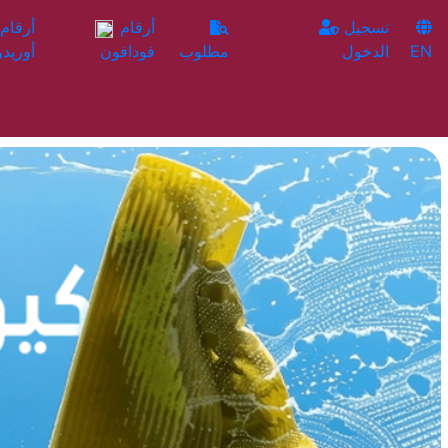
تسجيل
أرقام
EN
الدخول
مطلوب
فودافون
أوريدو