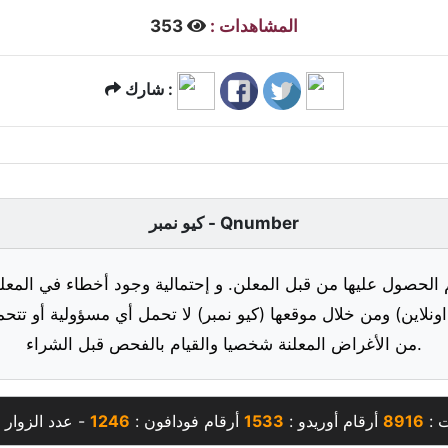
المشاهدات :
353
شارك :
كيو نمبر - Qnumber
 الحصول عليها من قبل المعلن. و إحتمالية وجود أخطاء في المعلو
ونلاين) ومن خلال موقعها (كيو نمبر) لا تحمل أي مسؤولية أو تتحم
من الأغراض المعلنة شخصيا والقيام بالفحص قبل الشراء.
ت :
8916
أرقام أوريدو :
1533
أرقام فودافون :
1246
- عدد الزوار 