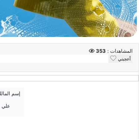
المشاهدات :
353
أعجبني
إسم المال
علي