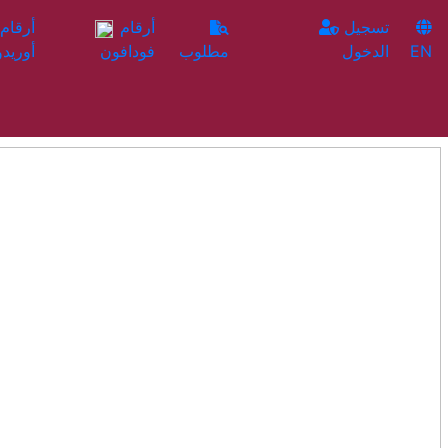
تسجيل
أرقام
EN
الدخول
مطلوب
فودافون
أوريدو