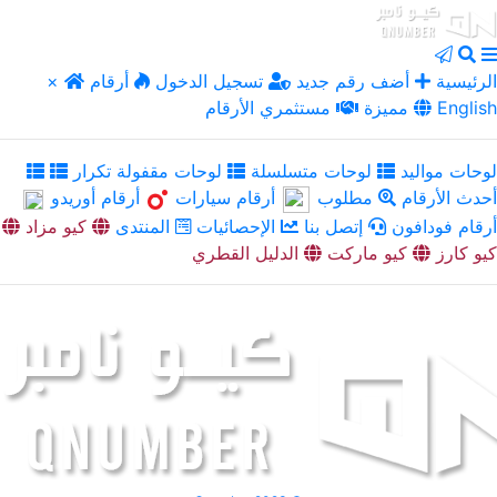
الرئيسية
أضف رقم جديد
تسجيل الدخول
أرقام
×
English
مميزة
مستثمري الأرقام
لوحات مواليد
لوحات متسلسلة
لوحات مقفولة تكرار
أحدث الأرقام
مطلوب
أرقام سيارات
أرقام أوريدو
أرقام فودافون
إتصل بنا
الإحصائيات
المنتدى
كيو مزاد
كيو كارز
كيو ماركت
الدليل القطري