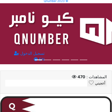
Qnumber 2023 ©
تسجيل الدخول
EN
المشاهدات :
470
أعجبني