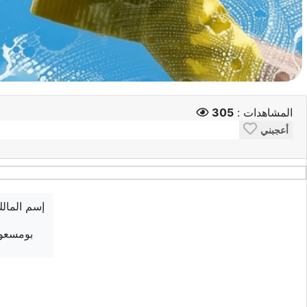
المشاهدات :
305
أعجبني
إسم المال
بومسعو