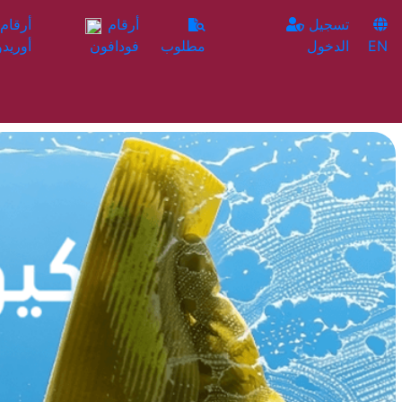
تسجيل
أرقام
EN
الدخول
مطلوب
فودافون
أوريدو