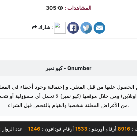
المشاهدات :
305
شارك :
كيو نمبر - Qnumber
 الحصول عليها من قبل المعلن. و إحتمالية وجود أخطاء في المعلو
ونلاين) ومن خلال موقعها (كيو نمبر) لا تحمل أي مسؤولية أو تتحم
من الأغراض المعلنة شخصيا والقيام بالفحص قبل الشراء.
ت :
8916
أرقام أوريدو :
1533
أرقام فودافون :
1246
- عدد الزوار 