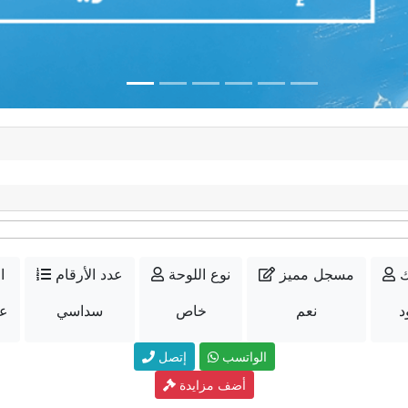
ك
مسجل مميز
نوع اللوحة
عدد الأرقام
ا
د
نعم
خاص
سداسي
عل
الواتسب
إتصل
أضف مزايدة