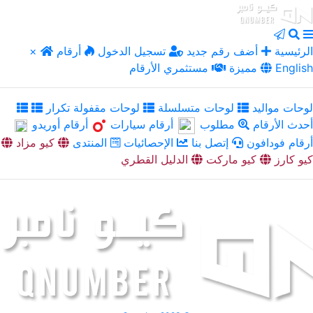
الرئيسية
أضف رقم جديد
تسجيل الدخول
أرقام
×
English
مميزة
مستثمري الأرقام
لوحات مواليد
لوحات متسلسلة
لوحات مقفولة تكرار
أحدث الأرقام
مطلوب
أرقام سيارات
أرقام أوريدو
أرقام فودافون
إتصل بنا
الإحصائيات
المنتدى
كيو مزاد
كيو كارز
كيو ماركت
الدليل القطري