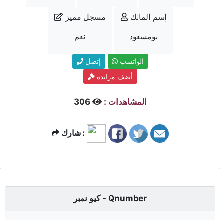
إسم المالك
مسجل مميز
بومسعود
نعم
الواتسب
إتصل
أضف مزايدة
المشاهدات :
306
شارك :
كيو نمبر - Qnumber