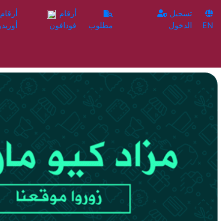
تسجيل
أرقام
EN
الدخول
مطلوب
فودافون
أوريدو