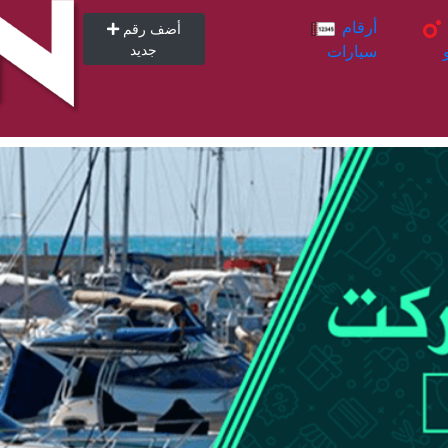
أرقام
أرقام
أضف رقم
سيارات
جديد