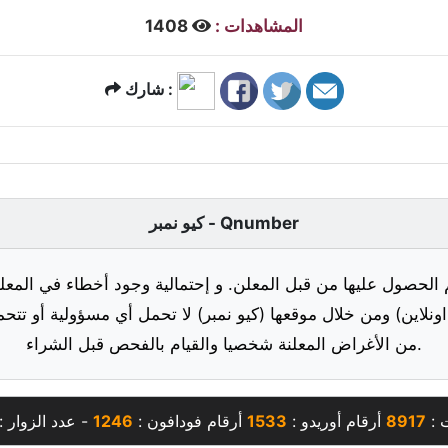
المشاهدات :
1408
شارك :
كيو نمبر - Qnumber
 الحصول عليها من قبل المعلن. و إحتمالية وجود أخطاء في المعلو
ونلاين) ومن خلال موقعها (كيو نمبر) لا تحمل أي مسؤولية أو تتحم
من الأغراض المعلنة شخصيا والقيام بالفحص قبل الشراء.
 :
8917
أرقام أوريدو :
1533
أرقام فودافون :
1246
- عدد الزوار :