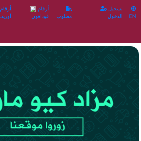
تسجيل
أرقام
EN
الدخول
مطلوب
فودافون
أوريدو