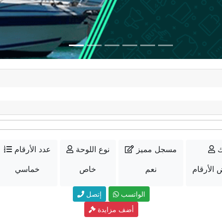
ك
مسجل مميز
نوع اللوحة
عدد الأرقام
 الأرقام
نعم
خاص
خماسي
الواتسب
إتصل
أضف مزايدة