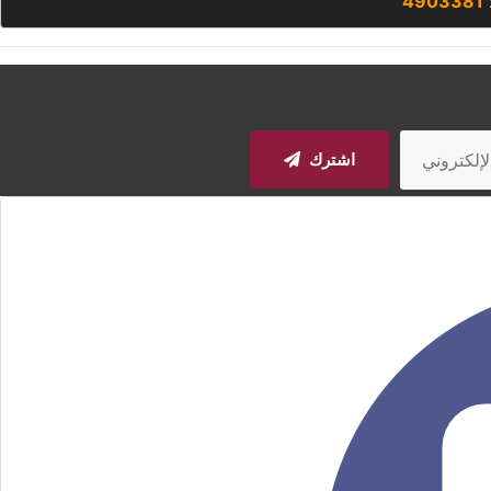
:
4903381
اشترك