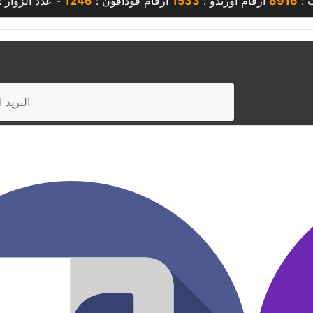
ت :
8916
أرقام أوريدو :
1533
أرقام فودافون :
1246
- عدد الزوار 