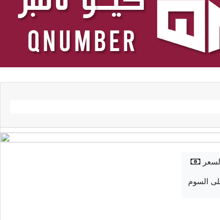
لسعر
ى السوم