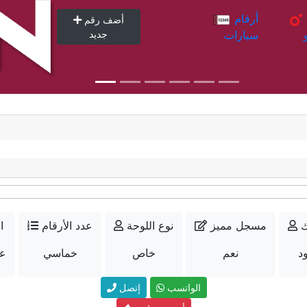
أرقام
أرقام
أضف رقم
سيارات
جديد
ك
مسجل مميز
نوع اللوحة
عدد الأرقام
ا
د
نعم
خاص
خماسي
عل
الواتسب
إتصل