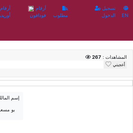
تسجيل
أرقام
EN
الدخول
مطلوب
فودافون
أوريدو
المشاهدات :
267
أعجبني
إسم المال
بو مسعو