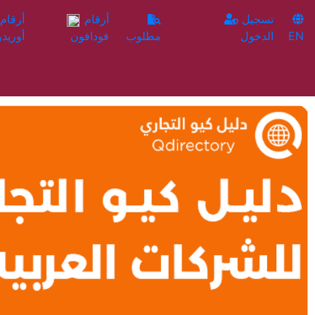
تسجيل
أرقام
EN
الدخول
مطلوب
فودافون
أوريدو