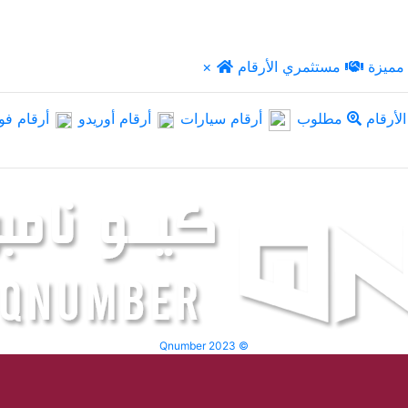
مميزة
مستثمري الأرقام
×
لأرقام
مطلوب
أرقام سيارات
أرقام أوريدو
أرقام فو
Qnumber 2023 ©