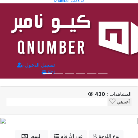
Qnumber 2023 ©
تسجيل الدخول
EN
المشاهدات :
430
أعجبني
نوع اللوحة
عدد الأرقام
السعر