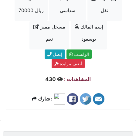
نقل
سداسي
70000 ريال
إسم المالك
مسجل مميز
بوسعود
نعم
الواتسب
إتصل
أضف مزايدة
المشاهدات :
430
شارك :