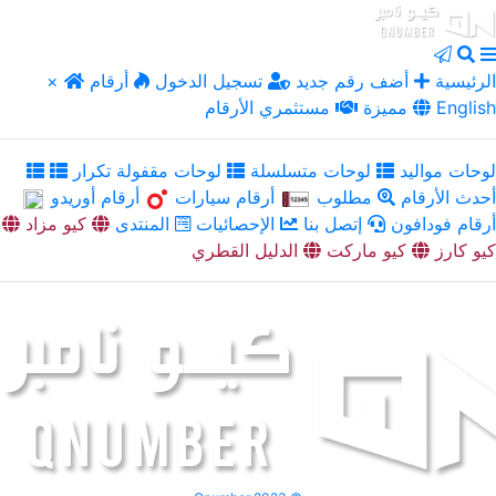
الرئيسية
أضف رقم جديد
تسجيل الدخول
أرقام
×
English
مميزة
مستثمري الأرقام
لوحات مواليد
لوحات متسلسلة
لوحات مقفولة تكرار
أحدث الأرقام
مطلوب
أرقام سيارات
أرقام أوريدو
أرقام فودافون
إتصل بنا
الإحصائيات
المنتدى
كيو مزاد
كيو كارز
كيو ماركت
الدليل القطري