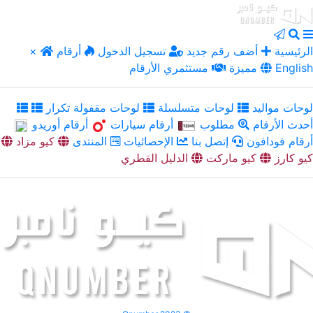
الرئيسية
أضف رقم جديد
تسجيل الدخول
أرقام
×
English
مميزة
مستثمري الأرقام
لوحات مواليد
لوحات متسلسلة
لوحات مقفولة تكرار
أحدث الأرقام
مطلوب
أرقام سيارات
أرقام أوريدو
أرقام فودافون
إتصل بنا
الإحصائيات
المنتدى
كيو مزاد
كيو كارز
كيو ماركت
الدليل القطري