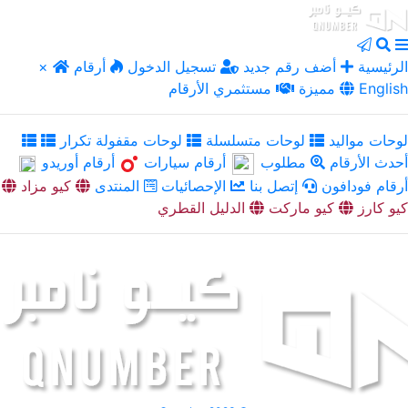
الرئيسية
أضف رقم جديد
تسجيل الدخول
أرقام
×
English
مميزة
مستثمري الأرقام
لوحات مواليد
لوحات متسلسلة
لوحات مقفولة تكرار
أحدث الأرقام
مطلوب
أرقام سيارات
أرقام أوريدو
أرقام فودافون
إتصل بنا
الإحصائيات
المنتدى
كيو مزاد
كيو كارز
كيو ماركت
الدليل القطري