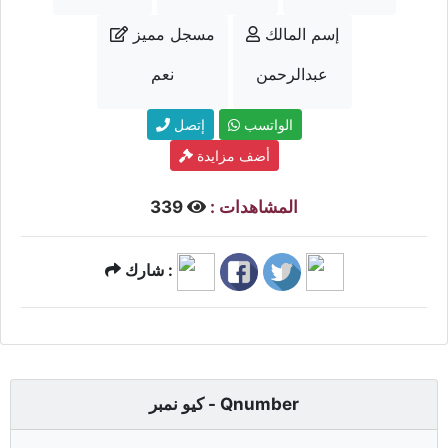
إسم المالك
مسجل مميز
عبدالرحمن
نعم
الواتسب
إتصل
أضف مزايدة
المشاهدات :
339
شارك :
كيو نمبر - Qnumber