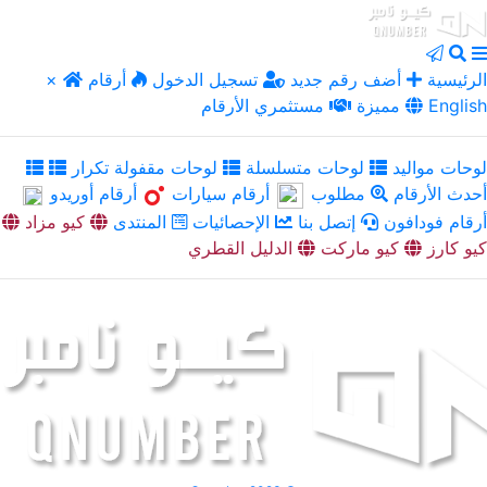
الرئيسية
أضف رقم جديد
تسجيل الدخول
أرقام
×
English
مميزة
مستثمري الأرقام
لوحات مواليد
لوحات متسلسلة
لوحات مقفولة تكرار
أحدث الأرقام
مطلوب
أرقام سيارات
أرقام أوريدو
أرقام فودافون
إتصل بنا
الإحصائيات
المنتدى
كيو مزاد
كيو كارز
كيو ماركت
الدليل القطري