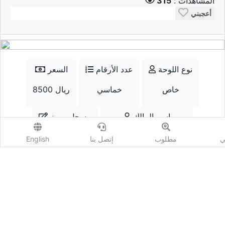
المشاهدات :
315
أعجبني
نوع اللوحة
عدد الأرقام
السعر
خاص
خماسي
8500 ريال
إسم المالك
مسجل مميز
بو مسعود لعرض الأرقام
نعم
ي
مطلوب
إتصل بنا
English
الواتسب
إتصل
أضف مزايدة
المشاهدات :
315