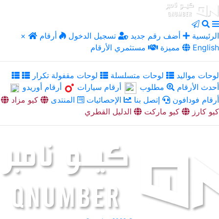
الرئيسية
أضف رقم جديد
تسجيل الدخول
أرقام
×
English
مميزة
مستثمري الأرقام
لوحات مواليد
لوحات متسلسلة
لوحات مقفولة تكرار
أحدث الأرقام
مطلوب
أرقام سيارات
أرقام أوريدو
أرقام فودافون
إتصل بنا
الإحصائيات
المنتدى
كيو مزاد
كيو كارز
كيو ماركت
الدليل القطري