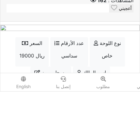
المشاهدات :
162
أعجبني
نوع اللوحة
عدد الأرقام
السعر
خاص
سداسي
19000 ريال
إسم المالك
مسجل مميز
ابو حمزة
نعم
ي
مطلوب
إتصل بنا
English
الواتسب
إتصل
أضف مزايدة
المشاهدات :
162