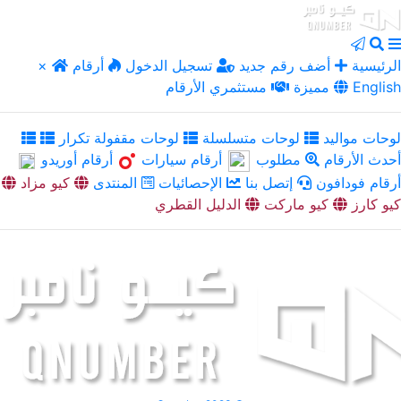
الرئيسية
أضف رقم جديد
تسجيل الدخول
أرقام
×
English
مميزة
مستثمري الأرقام
لوحات مواليد
لوحات متسلسلة
لوحات مقفولة تكرار
أحدث الأرقام
مطلوب
أرقام سيارات
أرقام أوريدو
أرقام فودافون
إتصل بنا
الإحصائيات
المنتدى
كيو مزاد
كيو كارز
كيو ماركت
الدليل القطري