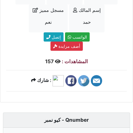
إسم المالك
مسجل مميز
حمد
نعم
الواتسب
إتصل
أضف مزايدة
المشاهدات :
157
شارك :
كيو نمبر - Qnumber