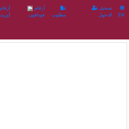
تسجيل
أرقام
EN
الدخول
مطلوب
فودافون
أوريدو