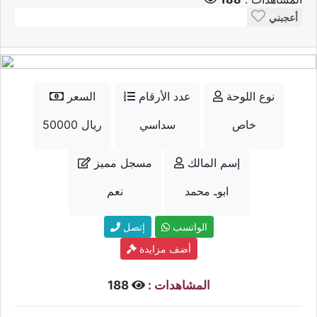
أعجبني
نوع اللوحة
عدد الأرقام
السعر
خاص
سداسي
50000 ريال
إسم المالك
مسجل مميز
ابوـ محمد
نعم
الواتسب
إتصل
أضف مزايدة
المشاهدات :
188