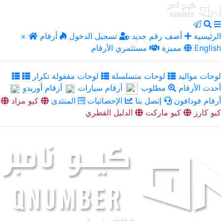
الرئيسية
أضف رقم جديد
تسجيل الدخول
أرقام
×
English
مميزة
مستثمري الأرقام
لوحات مواليد
لوحات متسلسلة
لوحات مقفولة تكرار
أحدث الأرقام
مطلوب
أرقام سيارات
أرقام أوريدو
أرقام فودافون
إتصل بنا
الإحصائيات
المنتدى
كيو مزاد
كيو كارز
كيو ماركت
الدليل القطري