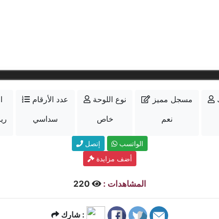
مسجل مميز
نوع اللوحة
عدد الأرقام
ا
نعم
خاص
سداسي
25000
الواتسب
إتصل
أضف مزايدة
المشاهدات :
220
شارك :