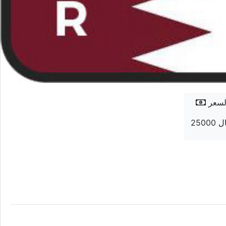
لسعر
 ريال