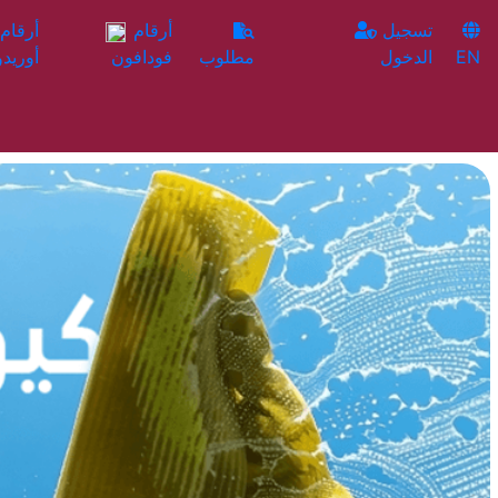
تسجيل
أرقام
EN
الدخول
مطلوب
فودافون
أوريدو