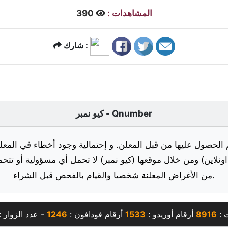
المشاهدات :
390
شارك :
كيو نمبر - Qnumber
 الحصول عليها من قبل المعلن. و إحتمالية وجود أخطاء في المعلو
ونلاين) ومن خلال موقعها (كيو نمبر) لا تحمل أي مسؤولية أو تتحم
من الأغراض المعلنة شخصيا والقيام بالفحص قبل الشراء.
ت :
8916
أرقام أوريدو :
1533
أرقام فودافون :
1246
- عدد الزوار 