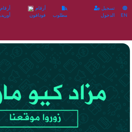
تسجيل
أرقام
EN
الدخول
مطلوب
فودافون
أوريدو