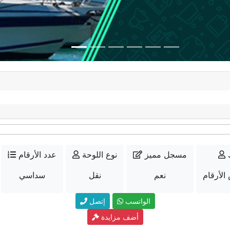
مسجل مميز
نوع اللوحة
عدد الأرقام
لأرقام
نعم
نقل
سداسي
الواتسب
إتصل
أضف مزايدة