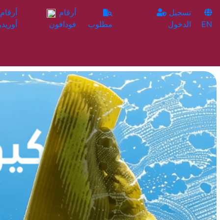
تسجيل
أرقام
EN
الدخول
مطلوب
فودافون
أوريدو