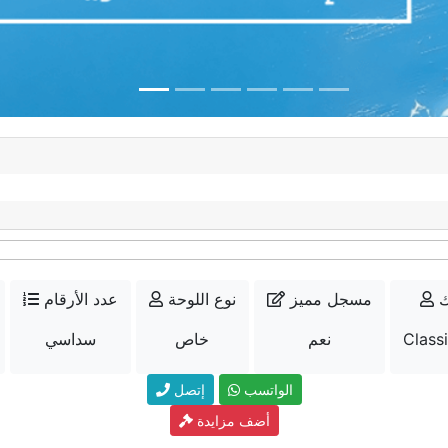
ك
مسجل مميز
نوع اللوحة
عدد الأرقام
Class
نعم
خاص
سداسي
الواتسب
إتصل
أضف مزايدة