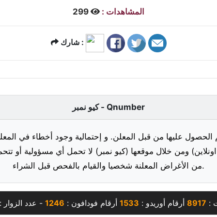
المشاهدات :
299
شارك :
كيو نمبر - Qnumber
 الحصول عليها من قبل المعلن. و إحتمالية وجود أخطاء في المعلو
ونلاين) ومن خلال موقعها (كيو نمبر) لا تحمل أي مسؤولية أو تتحم
من الأغراض المعلنة شخصيا والقيام بالفحص قبل الشراء.
 :
8917
أرقام أوريدو :
1533
أرقام فودافون :
1246
- عدد الزوار :