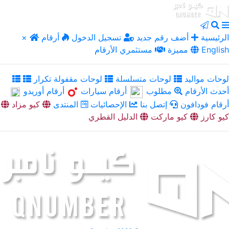
الرئيسية
أضف رقم جديد
تسجيل الدخول
أرقام
×
English
مميزة
مستثمري الأرقام
لوحات مواليد
لوحات متسلسلة
لوحات مقفولة تكرار
أحدث الأرقام
مطلوب
أرقام سيارات
أرقام أوريدو
أرقام فودافون
إتصل بنا
الإحصائيات
المنتدى
كيو مزاد
كيو كارز
كيو ماركت
الدليل القطري