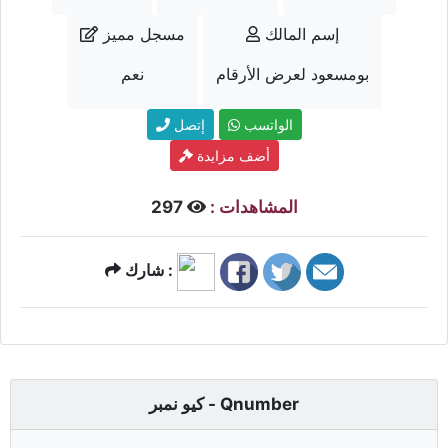
إسم المالك
مسجل مميز
بومسعود لعرض الأرقام
نعم
الواتسب
إتصل
أضف مزايدة
المشاهدات :
297
شارك :
كيو نمبر - Qnumber