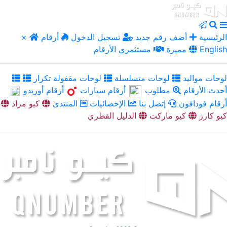
الرئيسية
أضف رقم جديد
تسجيل الدخول
أرقام
×
English
مميزة
مستثمري الأرقام
لوحات مواليد
لوحات متسلسلة
لوحات مقفولة تكرار
أحدث الأرقام
مطلوب
أرقام سيارات
أرقام أوريدو
أرقام فودافون
إتصل بنا
الإحصائيات
المنتدى
كيو مزاد
كيو كارز
كيو ماركت
الدليل القطري