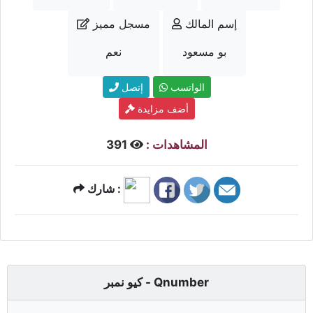
إسم المالك
مسجل مميز
بو مسعود
نعم
الواتسب
إتصل
أضف مزايدة
المشاهدات :
391
شارك :
كيو نمبر - Qnumber