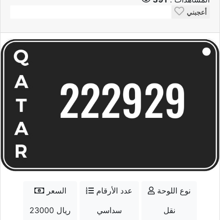
أعجبني
نوع اللوحة
عدد الأرقام
السعر
نقل
سداسي
23000 ريال