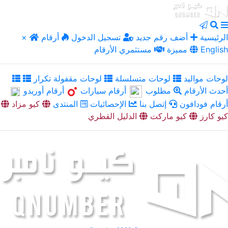
الرئيسية
أضف رقم جديد
تسجيل الدخول
أرقام
×
English
مميزة
مستثمري الأرقام
لوحات مواليد
لوحات متسلسلة
لوحات مقفولة تكرار
أحدث الأرقام
مطلوب
أرقام سيارات
أرقام أوريدو
أرقام فودافون
إتصل بنا
الإحصائيات
المنتدى
كيو مزاد
كيو كارز
كيو ماركت
الدليل القطري