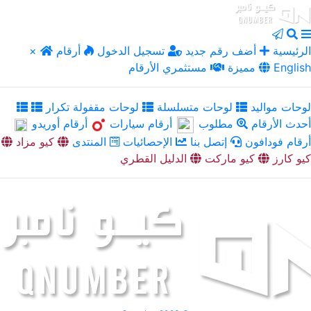
الرئيسية
أضف رقم جديد
تسجيل الدخول
أرقام
×
English
مميزة
مستثمري الأرقام
لوحات مواليد
لوحات متسلسلة
لوحات مقفولة تكرار
أحدث الأرقام
مطلوب
أرقام سيارات
أرقام أوريدو
أرقام فودافون
إتصل بنا
الإحصائيات
المنتدى
كيو مزاد
كيو كارز
كيو ماركت
الدليل القطري