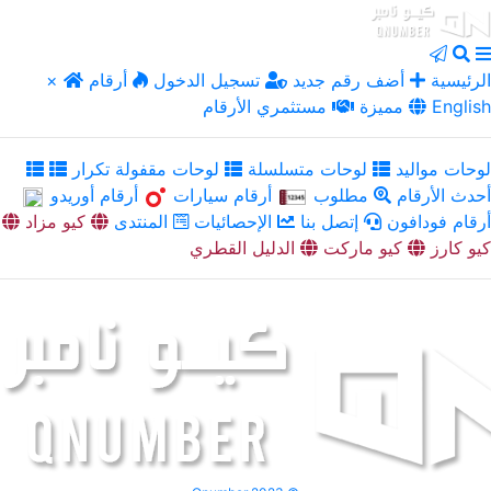
الرئيسية
أضف رقم جديد
تسجيل الدخول
أرقام
×
English
مميزة
مستثمري الأرقام
لوحات مواليد
لوحات متسلسلة
لوحات مقفولة تكرار
أحدث الأرقام
مطلوب
أرقام سيارات
أرقام أوريدو
أرقام فودافون
إتصل بنا
الإحصائيات
المنتدى
كيو مزاد
كيو كارز
كيو ماركت
الدليل القطري