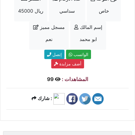
خاص
سداسي
45000 ريال
إسم المالك
مسجل مميز
ابو محمد
نعم
الواتسب
إتصل
أضف مزايدة
المشاهدات :
99
شارك :