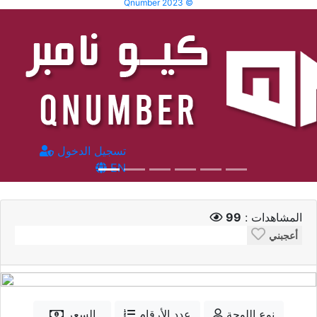
Qnumber 2023 ©
تسجيل الدخول
EN
المشاهدات :
99
أعجبني
نوع اللوحة
عدد الأرقام
السعر