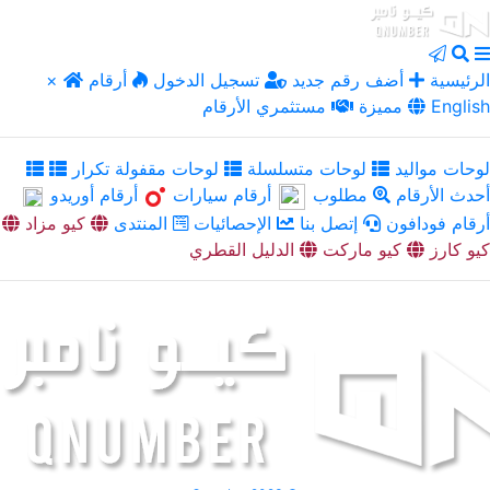
الرئيسية
أضف رقم جديد
تسجيل الدخول
أرقام
×
English
مميزة
مستثمري الأرقام
لوحات مواليد
لوحات متسلسلة
لوحات مقفولة تكرار
أحدث الأرقام
مطلوب
أرقام سيارات
أرقام أوريدو
أرقام فودافون
إتصل بنا
الإحصائيات
المنتدى
كيو مزاد
كيو كارز
كيو ماركت
الدليل القطري