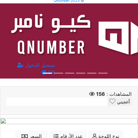
Qnumber 2023 ©
تسجيل الدخول
EN
المشاهدات :
156
أعجبني
نوع اللوحة
عدد الأرقام
السعر