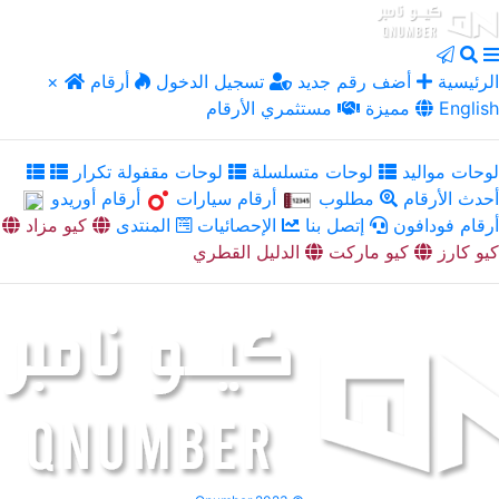
الرئيسية
أضف رقم جديد
تسجيل الدخول
أرقام
×
English
مميزة
مستثمري الأرقام
لوحات مواليد
لوحات متسلسلة
لوحات مقفولة تكرار
أحدث الأرقام
مطلوب
أرقام سيارات
أرقام أوريدو
أرقام فودافون
إتصل بنا
الإحصائيات
المنتدى
كيو مزاد
كيو كارز
كيو ماركت
الدليل القطري