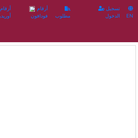
تسجيل
أرقام
EN
الدخول
مطلوب
فودافون
أوريدو