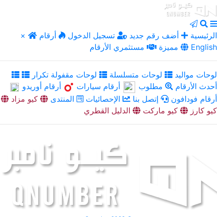
الرئيسية
أضف رقم جديد
تسجيل الدخول
أرقام
×
English
مميزة
مستثمري الأرقام
لوحات مواليد
لوحات متسلسلة
لوحات مقفولة تكرار
أحدث الأرقام
مطلوب
أرقام سيارات
أرقام أوريدو
أرقام فودافون
إتصل بنا
الإحصائيات
المنتدى
كيو مزاد
كيو كارز
كيو ماركت
الدليل القطري