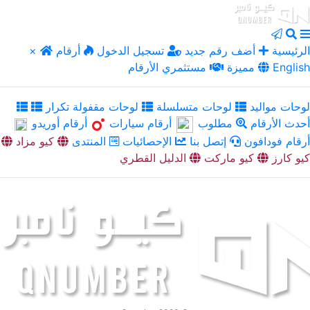
الرئيسية
أضف رقم جديد
تسجيل الدخول
أرقام
×
English
مميزة
مستثمري الأرقام
لوحات مواليد
لوحات متسلسلة
لوحات مقفولة تكرار
أحدث الأرقام
مطلوب
أرقام سيارات
أرقام أوريدو
أرقام فودافون
إتصل بنا
الإحصائيات
المنتدى
كيو مزاد
كيو كارز
كيو ماركت
الدليل القطري