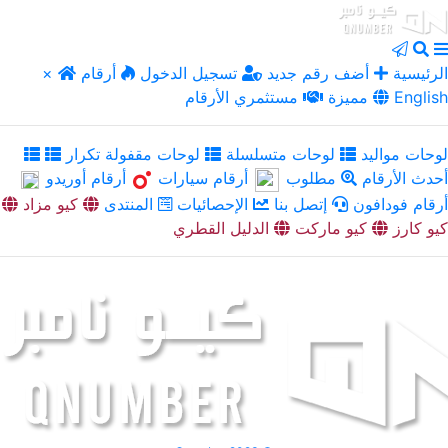
الرئيسية
أضف رقم جديد
تسجيل الدخول
أرقام
×
English
مميزة
مستثمري الأرقام
لوحات مواليد
لوحات متسلسلة
لوحات مقفولة تكرار
أحدث الأرقام
مطلوب
أرقام سيارات
أرقام أوريدو
أرقام فودافون
إتصل بنا
الإحصائيات
المنتدى
كيو مزاد
كيو كارز
كيو ماركت
الدليل القطري