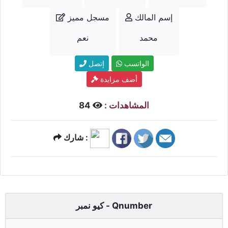
إسم المالك
مسجل مميز
محمد
نعم
الواتسب
إتصل
أضف مزايدة
المشاهدات :
84
شارك :
كيو نمبر - Qnumber