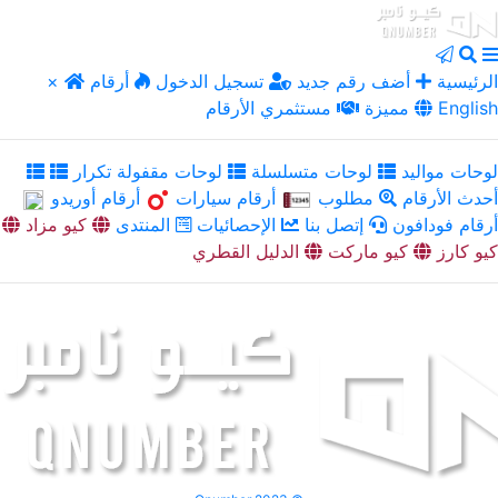
الرئيسية
أضف رقم جديد
تسجيل الدخول
أرقام
×
English
مميزة
مستثمري الأرقام
لوحات مواليد
لوحات متسلسلة
لوحات مقفولة تكرار
أحدث الأرقام
مطلوب
أرقام سيارات
أرقام أوريدو
أرقام فودافون
إتصل بنا
الإحصائيات
المنتدى
كيو مزاد
كيو كارز
كيو ماركت
الدليل القطري