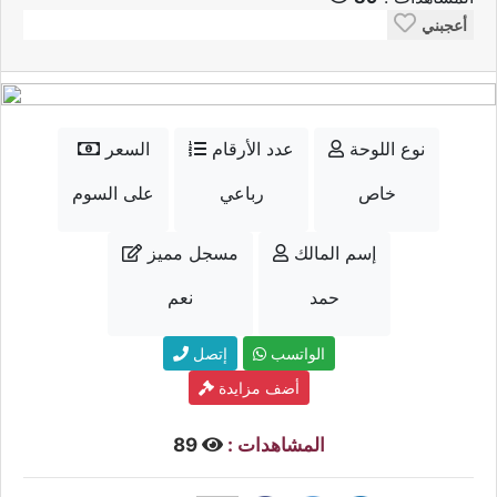
أعجبني
نوع اللوحة
عدد الأرقام
السعر
خاص
رباعي
على السوم
إسم المالك
مسجل مميز
حمد
نعم
الواتسب
إتصل
أضف مزايدة
المشاهدات :
89