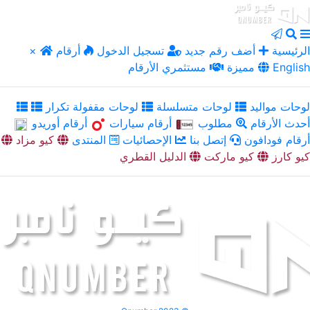
الرئيسية
أضف رقم جديد
تسجيل الدخول
أرقام
×
English
مميزة
مستثمري الأرقام
لوحات مواليد
لوحات متسلسلة
لوحات مقفولة تكرار
أحدث الأرقام
مطلوب
أرقام سيارات
أرقام أوريدو
أرقام فودافون
إتصل بنا
الإحصائيات
المنتدى
كيو مزاد
كيو كارز
كيو ماركت
الدليل القطري