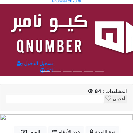
Qnumber 2023 ©
تسجيل الدخول
EN
المشاهدات :
84
أعجبني
نوع اللوحة
عدد الأرقام
السعر