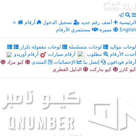
الرئيسية
أضف رقم جديد
تسجيل الدخول
أرقام
×
English
مميزة
مستثمري الأرقام
لوحات مواليد
لوحات متسلسلة
لوحات مقفولة تكرار
أحدث الأرقام
مطلوب
أرقام سيارات
أرقام أوريدو
أرقام فودافون
إتصل بنا
الإحصائيات
المنتدى
كيو مزاد
كيو كارز
كيو ماركت
الدليل القطري