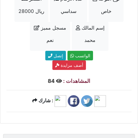
خاص
سداسي
28000 ريال
إسم المالك
مسجل مميز
محمد
نعم
الواتسب
إتصل
أضف مزايدة
المشاهدات :
84
شارك :