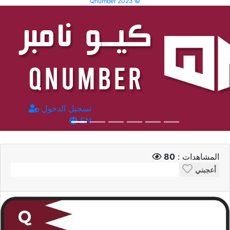
Qnumber 2023 ©
تسجيل الدخول
EN
المشاهدات :
80
أعجبني