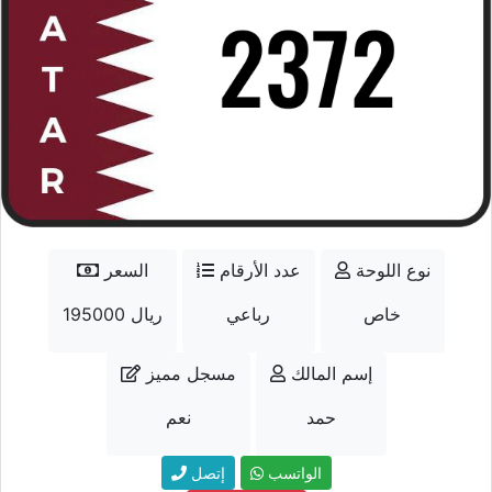
نوع اللوحة
عدد الأرقام
السعر
خاص
رباعي
195000 ريال
إسم المالك
مسجل مميز
حمد
نعم
الواتسب
إتصل