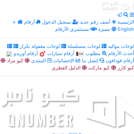
الرئيسية
أضف رقم جديد
تسجيل الدخول
أرقام
×
English
مميزة
مستثمري الأرقام
لوحات مواليد
لوحات متسلسلة
لوحات مقفولة تكرار
أحدث الأرقام
مطلوب
أرقام سيارات
أرقام أوريدو
أرقام فودافون
إتصل بنا
الإحصائيات
المنتدى
كيو مزاد
كيو كارز
كيو ماركت
الدليل القطري