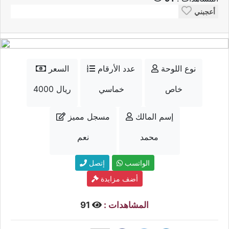
أعجبني
نوع اللوحة
عدد الأرقام
السعر
خاص
خماسي
4000 ريال
إسم المالك
مسجل مميز
محمد
نعم
الواتسب
إتصل
أضف مزايدة
المشاهدات :
91