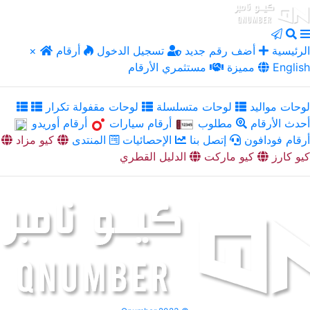
الرئيسية
أضف رقم جديد
تسجيل الدخول
أرقام
×
English
مميزة
مستثمري الأرقام
لوحات مواليد
لوحات متسلسلة
لوحات مقفولة تكرار
أحدث الأرقام
مطلوب
أرقام سيارات
أرقام أوريدو
أرقام فودافون
إتصل بنا
الإحصائيات
المنتدى
كيو مزاد
كيو كارز
كيو ماركت
الدليل القطري