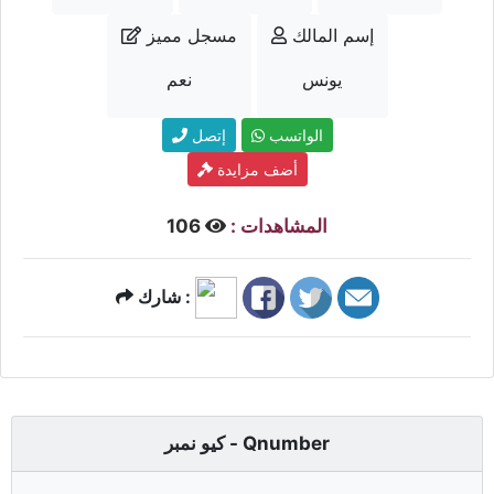
إسم المالك
مسجل مميز
يونس
نعم
الواتسب
إتصل
أضف مزايدة
المشاهدات :
106
شارك :
كيو نمبر - Qnumber