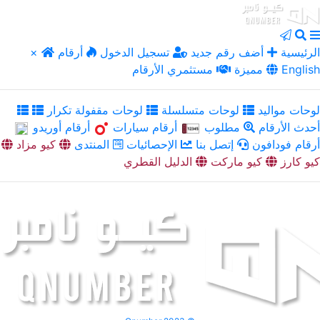
الرئيسية
أضف رقم جديد
تسجيل الدخول
أرقام
×
English
مميزة
مستثمري الأرقام
لوحات مواليد
لوحات متسلسلة
لوحات مقفولة تكرار
أحدث الأرقام
مطلوب
أرقام سيارات
أرقام أوريدو
أرقام فودافون
إتصل بنا
الإحصائيات
المنتدى
كيو مزاد
كيو كارز
كيو ماركت
الدليل القطري