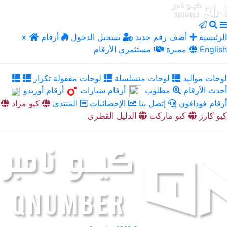
الرئيسية
أضف رقم جديد
تسجيل الدخول
أرقام
×
English
مميزة
مستثمري الأرقام
لوحات مواليد
لوحات متسلسلة
لوحات مقفولة تكرار
أحدث الأرقام
مطلوب
أرقام سيارات
أرقام أوريدو
أرقام فودافون
إتصل بنا
الإحصائيات
المنتدى
كيو مزاد
كيو كارز
كيو ماركت
الدليل القطري