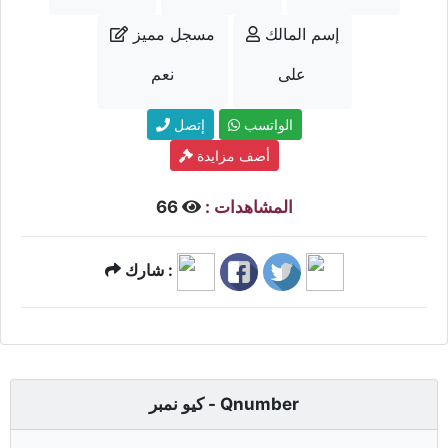
إسم المالك
مسجل مميز
على
نعم
الواتسب
إتصل
أضف مزايدة
المشاهدات :
66
شارك :
كيو نمبر - Qnumber