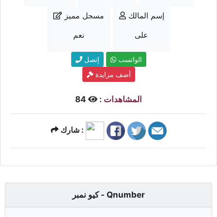
إسم المالك
مسجل مميز
على
نعم
الواتسب
إتصل
أضف مزايدة
المشاهدات :
84
شارك :
كيو نمبر - Qnumber