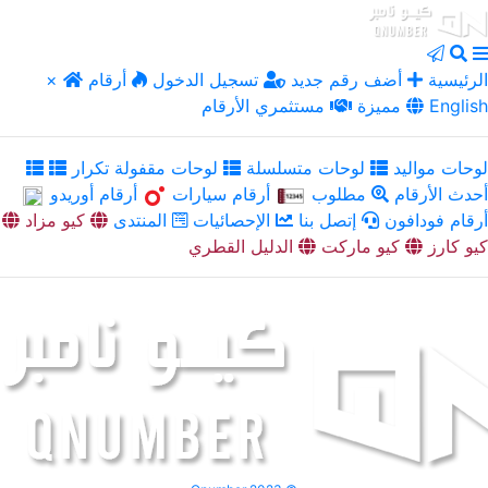
الرئيسية
أضف رقم جديد
تسجيل الدخول
أرقام
×
English
مميزة
مستثمري الأرقام
لوحات مواليد
لوحات متسلسلة
لوحات مقفولة تكرار
أحدث الأرقام
مطلوب
أرقام سيارات
أرقام أوريدو
أرقام فودافون
إتصل بنا
الإحصائيات
المنتدى
كيو مزاد
كيو كارز
كيو ماركت
الدليل القطري