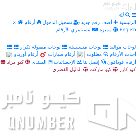
الرئيسية
أضف رقم جديد
تسجيل الدخول
أرقام
×
English
مميزة
مستثمري الأرقام
لوحات مواليد
لوحات متسلسلة
لوحات مقفولة تكرار
أحدث الأرقام
مطلوب
أرقام سيارات
أرقام أوريدو
أرقام فودافون
إتصل بنا
الإحصائيات
المنتدى
كيو مزاد
كيو كارز
كيو ماركت
الدليل القطري