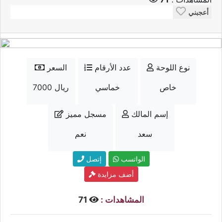
أعجبني
نوع اللوحة
عدد الأرقام
السعر
خاص
خماسي
7000 ريال
إسم المالك
مسجل مميز
سعد
نعم
الواتسب
إتصل
أضف مزايدة
المشاهدات :
71