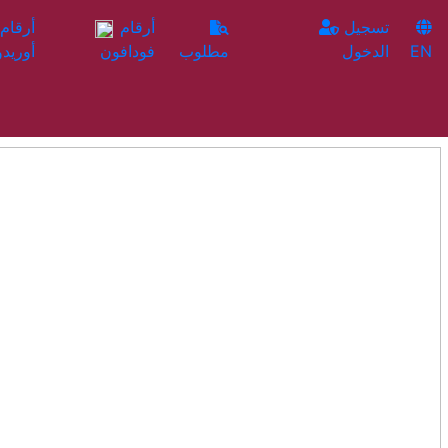
تسجيل
أرقام
EN
الدخول
مطلوب
فودافون
أوريدو