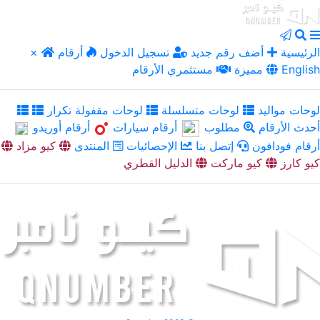
الرئيسية
أضف رقم جديد
تسجيل الدخول
أرقام
×
English
مميزة
مستثمري الأرقام
لوحات مواليد
لوحات متسلسلة
لوحات مقفولة تكرار
أحدث الأرقام
مطلوب
أرقام سيارات
أرقام أوريدو
أرقام فودافون
إتصل بنا
الإحصائيات
المنتدى
كيو مزاد
كيو كارز
كيو ماركت
الدليل القطري