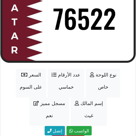
نوع اللوحة
عدد الأرقام
السعر
خاص
خماسي
على السوم
إسم المالك
مسجل مميز
غيث
نعم
الواتسب
إتصل