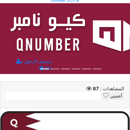
Qnumber 2023 ©
تسجيل الدخول
EN
المشاهدات :
87
أعجبني