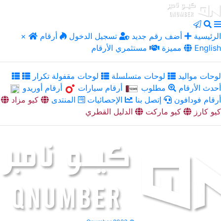
الرئيسية
أضف رقم جديد
تسجيل الدخول
أرقام
×
English
مميزة
مستثمري الأرقام
لوحات مواليد
لوحات متسلسلة
لوحات مقفولة تكرار
أحدث الأرقام
مطلوب
أرقام سيارات
أرقام أوريدو
أرقام فودافون
إتصل بنا
الإحصائيات
المنتدى
كيو مزاد
كيو كارز
كيو ماركت
الدليل القطري