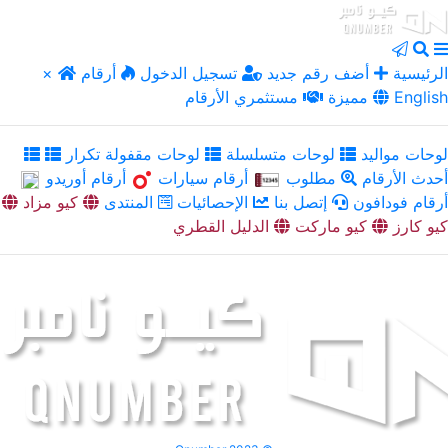
الرئيسية
أضف رقم جديد
تسجيل الدخول
أرقام
×
English
مميزة
مستثمري الأرقام
لوحات مواليد
لوحات متسلسلة
لوحات مقفولة تكرار
أحدث الأرقام
مطلوب
أرقام سيارات
أرقام أوريدو
أرقام فودافون
إتصل بنا
الإحصائيات
المنتدى
كيو مزاد
كيو كارز
كيو ماركت
الدليل القطري