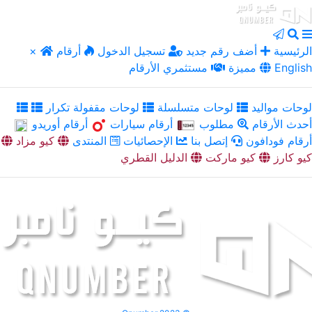
الرئيسية
أضف رقم جديد
تسجيل الدخول
أرقام
×
English
مميزة
مستثمري الأرقام
لوحات مواليد
لوحات متسلسلة
لوحات مقفولة تكرار
أحدث الأرقام
مطلوب
أرقام سيارات
أرقام أوريدو
أرقام فودافون
إتصل بنا
الإحصائيات
المنتدى
كيو مزاد
كيو كارز
كيو ماركت
الدليل القطري