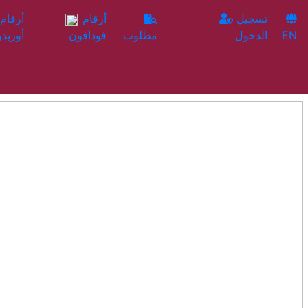
تسجيل
أرقام
EN
الدخول
مطلوب
فودافون
أوريدو