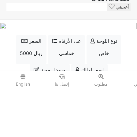
أعجبني
نوع اللوحة
عدد الأرقام
السعر
خاص
خماسي
5000 ريال
إسم المالك
مسجل مميز
ابو جلال
نعم
ي
مطلوب
إتصل بنا
English
الواتسب
إتصل
أضف مزايدة
المشاهدات :
92