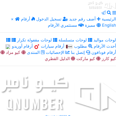
الرئيسية
أضف رقم جديد
تسجيل الدخول
أرقام
×
English
مميزة
مستثمري الأرقام
لوحات مواليد
لوحات متسلسلة
لوحات مقفولة تكرار
أحدث الأرقام
مطلوب
أرقام سيارات
أرقام أوريدو
أرقام فودافون
إتصل بنا
الإحصائيات
المنتدى
كيو مزاد
كيو كارز
كيو ماركت
الدليل القطري