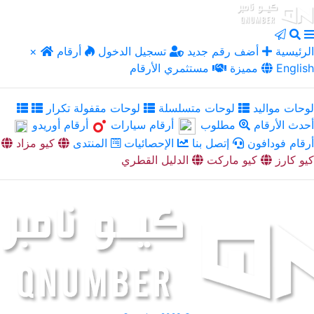
الرئيسية
أضف رقم جديد
تسجيل الدخول
أرقام
×
English
مميزة
مستثمري الأرقام
لوحات مواليد
لوحات متسلسلة
لوحات مقفولة تكرار
أحدث الأرقام
مطلوب
أرقام سيارات
أرقام أوريدو
أرقام فودافون
إتصل بنا
الإحصائيات
المنتدى
كيو مزاد
كيو كارز
كيو ماركت
الدليل القطري