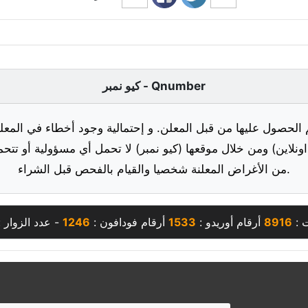
كيو نمبر - Qnumber
 الحصول عليها من قبل المعلن. و إحتمالية وجود أخطاء في المعلو
ونلاين) ومن خلال موقعها (كيو نمبر) لا تحمل أي مسؤولية أو تتحم
من الأغراض المعلنة شخصيا والقيام بالفحص قبل الشراء.
ت :
8916
أرقام أوريدو :
1533
أرقام فودافون :
1246
- عدد الزوار 