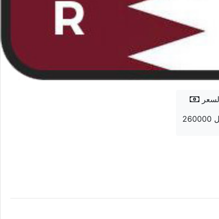
لسعر
يال