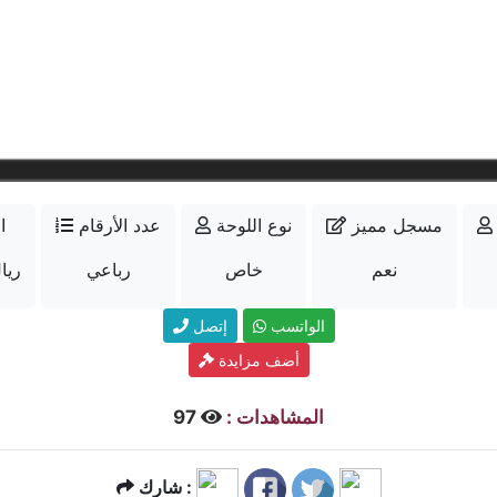
مسجل مميز
نوع اللوحة
عدد الأرقام
ا
نعم
خاص
رباعي
260000 ر
الواتسب
إتصل
أضف مزايدة
المشاهدات :
97
شارك :