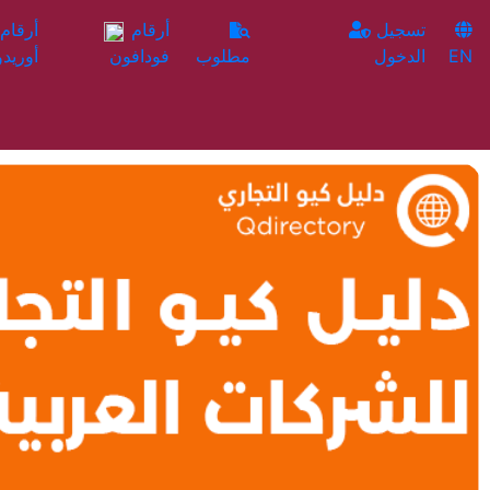
تسجيل
أرقام
EN
الدخول
مطلوب
فودافون
أوريدو