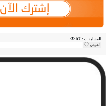
المشاهدات :
97
أعجبني